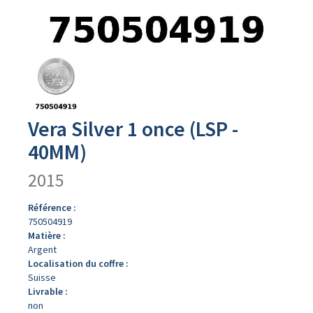
Avers
du
produit
Vera Silver 1 once (LSP -
40MM)
2015
Référence :
750504919
Matière :
Argent
Localisation du coffre :
Suisse
Livrable :
non