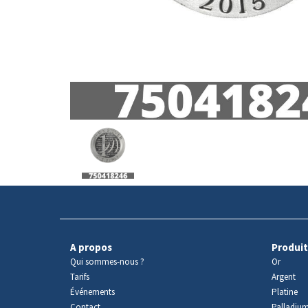
Avers
du
produit
A propos
Produit
Qui sommes-nous ?
Or
Tarifs
Argent
Événements
Platine
Contact
Palladiu