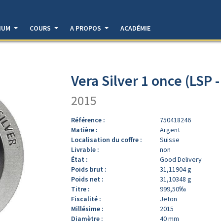
DIUM
COURS
A PROPOS
ACADÉMIE
Vera Silver 1 once (LSP 
2015
Référence :
750418246
Matière :
Argent
Localisation du coffre :
Suisse
Livrable :
non
État :
Good Delivery
Poids brut :
31,11904 g
Poids net :
31,10348 g
Titre :
999,50‰
Fiscalité :
Jeton
Millésime :
2015
Diamètre :
40 mm