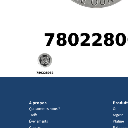
Avers
du
produit
A propos
Produit
Qui sommes-nous ?
Or
Tarifs
Argent
Événements
Platine
Contact
Palladiu