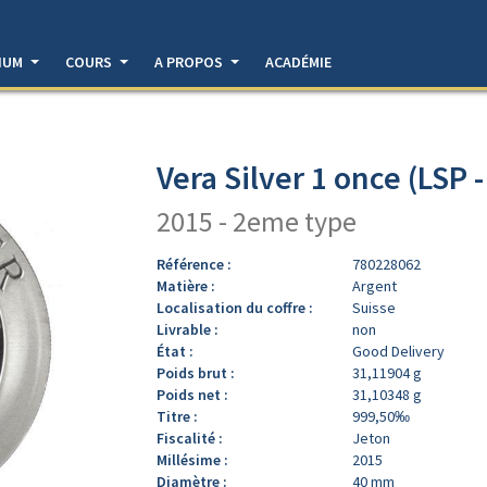
DIUM
COURS
A PROPOS
ACADÉMIE
Vera Silver 1 once (LSP 
2015 - 2eme type
Référence :
780228062
Matière :
Argent
Localisation du coffre :
Suisse
Livrable :
non
État :
Good Delivery
Poids brut :
31,11904 g
Poids net :
31,10348 g
Titre :
999,50‰
Fiscalité :
Jeton
Millésime :
2015
Diamètre :
40 mm