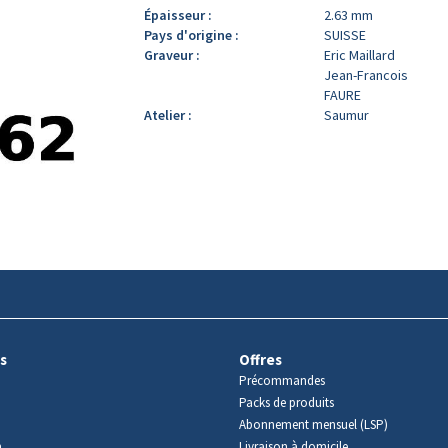
Épaisseur :
2.63 mm
Pays d'origine :
SUISSE
Graveur :
Eric Maillard
Jean-Francois
FAURE
Atelier :
Saumur
s
Offres
Précommandes
Packs de produits
Abonnement mensuel (LSP)
m
Livraison à domicile