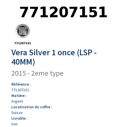
Avers
du
produit
Vera Silver 1 once (LSP -
40MM)
2015 - 2eme type
Référence :
771207151
Matière :
Argent
Localisation du coffre :
Suisse
Livrable :
non