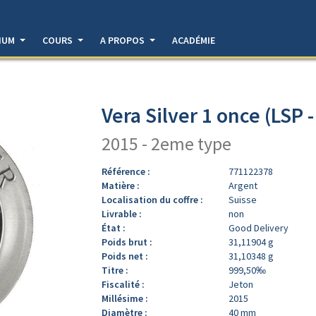
DIUM
COURS
A PROPOS
ACADÉMIE
Vera Silver 1 once (LSP 
2015 - 2eme type
Référence :
771122378
Matière :
Argent
Localisation du coffre :
Suisse
Livrable :
non
État :
Good Delivery
Poids brut :
31,11904 g
Poids net :
31,10348 g
Titre :
999,50‰
Fiscalité :
Jeton
Millésime :
2015
Diamètre :
40 mm