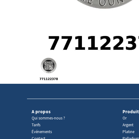
Avers
du
produit
A propos
Produit
Qui sommes-nous ?
Or
Tarifs
Argent
Événements
Platine
Contact
Palladiu