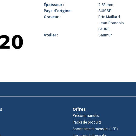
Épaisseur :
2.63 mm
Pays d'origine :
SUISSE
Graveur :
Eric Maillard
Jean-Francois
FAURE
Atelier :
Saumur
s
Offres
Précommandes
Packs de produits
Abonnement mensuel (LSP)
m
Livraison à domicile