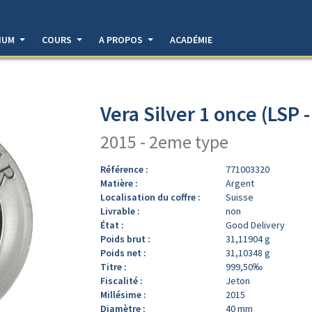
DIUM
COURS
A PROPOS
ACADÉMIE
Vera Silver 1 once (LSP 
2015 - 2eme type
Référence :
771003320
Matière :
Argent
Localisation du coffre :
Suisse
Livrable :
non
État :
Good Delivery
Poids brut :
31,11904 g
Poids net :
31,10348 g
Titre :
999,50‰
Fiscalité :
Jeton
Millésime :
2015
Diamètre :
40 mm