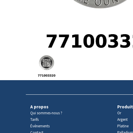
Avers
du
produit
A propos
Produit
Qui sommes-nous ?
Or
Tarifs
Argent
Événements
Platine
Contact
Palladiu