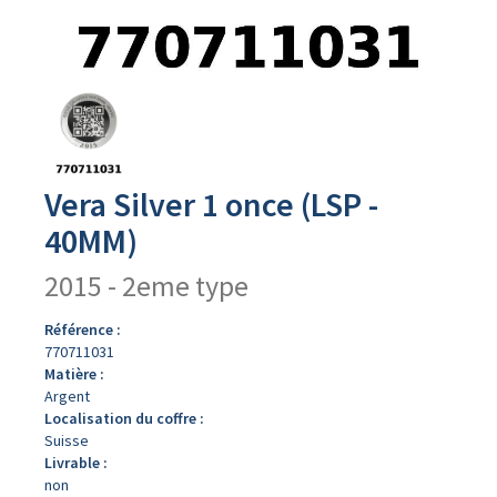
Avers
du
produit
Vera Silver 1 once (LSP -
40MM)
2015 - 2eme type
Référence :
770711031
Matière :
Argent
Localisation du coffre :
Suisse
Livrable :
non