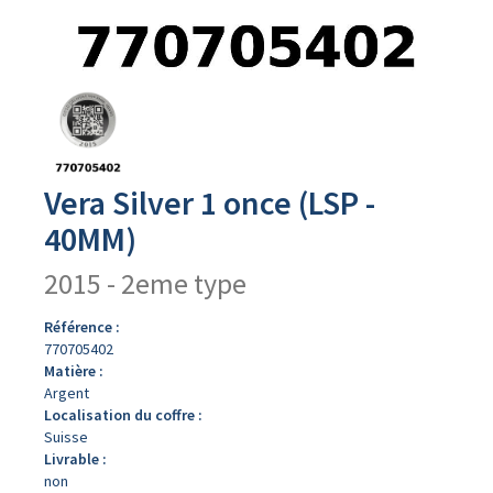
Avers
du
produit
Vera Silver 1 once (LSP -
40MM)
2015 - 2eme type
Référence :
770705402
Matière :
Argent
Localisation du coffre :
Suisse
Livrable :
non