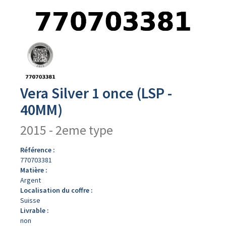
Avers
du
produit
Vera Silver 1 once (LSP -
40MM)
2015 - 2eme type
Référence :
770703381
Matière :
Argent
Localisation du coffre :
Suisse
Livrable :
non