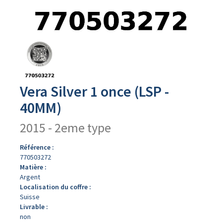
Avers
du
produit
Vera Silver 1 once (LSP -
40MM)
2015 - 2eme type
Référence :
770503272
Matière :
Argent
Localisation du coffre :
Suisse
Livrable :
non