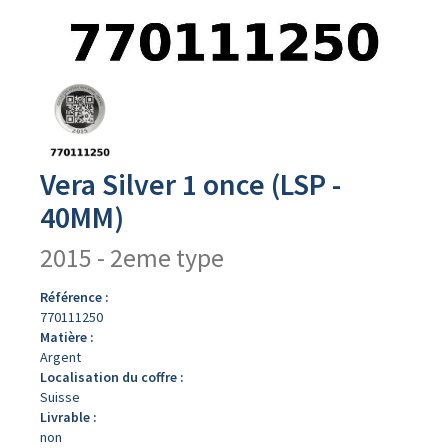
Avers
du
produit
Vera Silver 1 once (LSP -
40MM)
2015 - 2eme type
Référence :
770111250
Matière :
Argent
Localisation du coffre :
Suisse
Livrable :
non