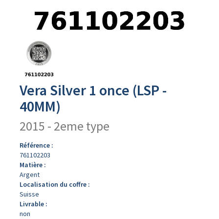
Avers
du
produit
Vera Silver 1 once (LSP -
40MM)
2015 - 2eme type
Référence :
761102203
Matière :
Argent
Localisation du coffre :
Suisse
Livrable :
non