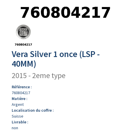
Avers
du
produit
Vera Silver 1 once (LSP -
40MM)
2015 - 2eme type
Référence :
760804217
Matière :
Argent
Localisation du coffre :
Suisse
Livrable :
non