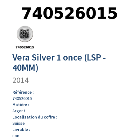
Avers
du
produit
Vera Silver 1 once (LSP -
40MM)
2014
Référence :
740526015
Matière :
Argent
Localisation du coffre :
Suisse
Livrable :
non