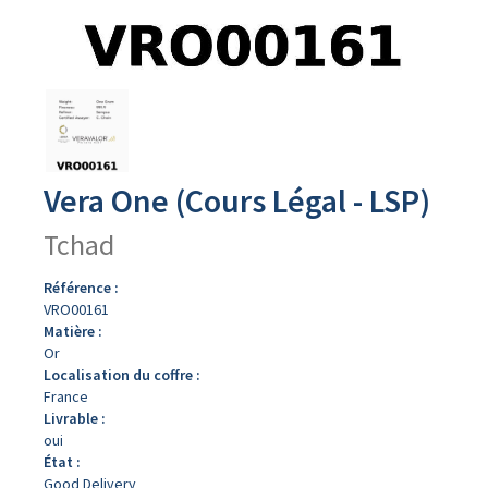
Avers
du
produit
Vera One (Cours Légal - LSP)
Tchad
Référence :
VRO00161
Matière :
Or
Localisation du coffre :
France
Livrable :
oui
État :
Good Delivery