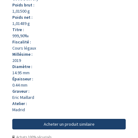
Poids brut :
1,01500 g
Poids net :
1,01489 g
Titre :
999,90‰
Fiscalité :
Cours légaux
Millésime :
2019
Diamètre :
14.95 mm
Épaisseur :
0.44 mm
Graveur :
Eric Maillard
Atelier :
Madrid
Acheter un produit similaire
Achats 100% sécurisés