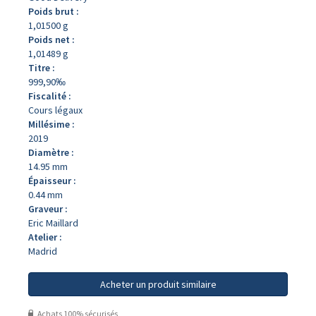
Poids brut :
1,01500 g
Poids net :
1,01489 g
Titre :
999,90‰
Fiscalité :
Cours légaux
Millésime :
2019
Diamètre :
14.95 mm
Épaisseur :
0.44 mm
Graveur :
Eric Maillard
Atelier :
Madrid
Acheter un produit similaire
Achats 100% sécurisés