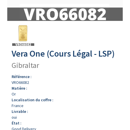
Avers
du
produit
Vera One (Cours Légal - LSP)
Gibraltar
Référence :
VRO66082
Matière :
Or
Localisation du coffre :
France
Livrable :
oui
État :
Good Delivery