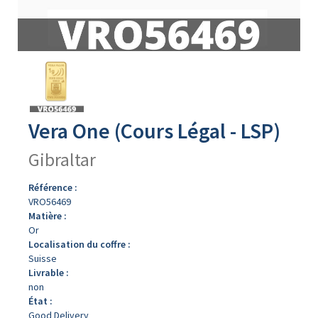
Avers
du
produit
Vera One (Cours Légal - LSP)
Gibraltar
Référence :
VRO56469
Matière :
Or
Localisation du coffre :
Suisse
Livrable :
non
État :
Good Delivery