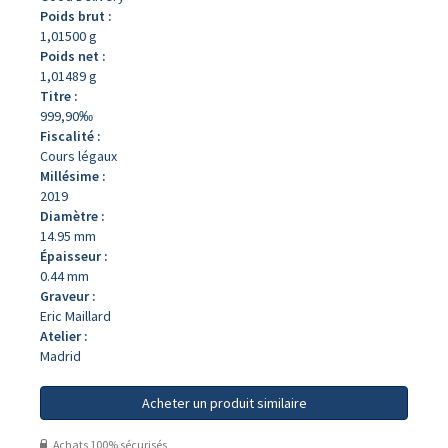
Poids brut :
1,01500 g
Poids net :
1,01489 g
Titre :
999,90‰
Fiscalité :
Cours légaux
Millésime :
2019
Diamètre :
14.95 mm
Épaisseur :
0.44 mm
Graveur :
Eric Maillard
Atelier :
Madrid
Acheter un produit similaire
Achats 100% sécurisés