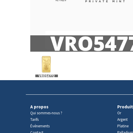
Avers
du
produit
A propos
Produit
Qui sommes-nous ?
Or
Tarifs
Argent
Événements
Platine
Contact
Palladiu