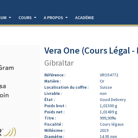
DIUM
COURS
A PROPOS
ACADÉMIE
Vera One (Cours Légal -
Gibraltar
Référence :
VRO54772
Matière :
Or
Localisation du coffre :
Suisse
Livrable :
non
État :
Good Delivery
Poids brut :
1,01500 g
Poids net :
1,01489 g
Titre :
999,90‰
Fiscalité :
Cours légaux
Millésime :
2019
Diamètre :
14.95 mm