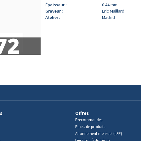
Épaisseur :
0.44 mm
Graveur :
Eric Maillard
Atelier :
Madrid
s
Offres
Précommandes
Packs de produits
Abonnement mensuel (LSP)
m
Livraison à domicile