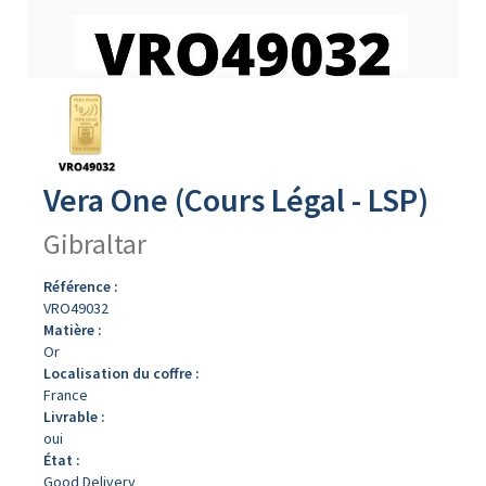
Avers
du
produit
Vera One (Cours Légal - LSP)
Gibraltar
Référence :
VRO49032
Matière :
Or
Localisation du coffre :
France
Livrable :
oui
État :
Good Delivery