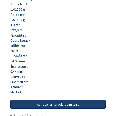
Poids brut :
1,01500 g
Poids net :
1,01489 g
Titre :
999,90‰
Fiscalité :
Cours légaux
Millésime :
2019
Diamètre :
14.95 mm
Épaisseur :
0.44 mm
Graveur :
Eric Maillard
Atelier :
Madrid
Acheter un produit similaire
Achats 100% sécurisés