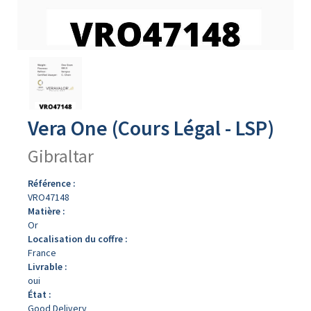
Avers
du
produit
Vera One (Cours Légal - LSP)
Gibraltar
Référence :
VRO47148
Matière :
Or
Localisation du coffre :
France
Livrable :
oui
État :
Good Delivery