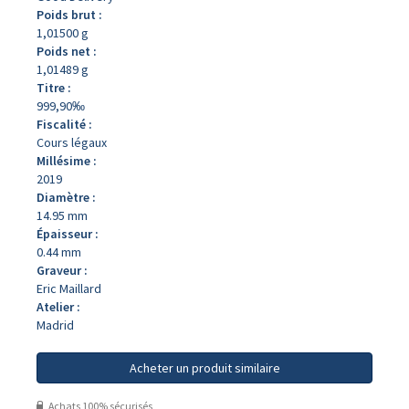
Poids brut :
1,01500 g
Poids net :
1,01489 g
Titre :
999,90‰
Fiscalité :
Cours légaux
Millésime :
2019
Diamètre :
14.95 mm
Épaisseur :
0.44 mm
Graveur :
Eric Maillard
Atelier :
Madrid
Acheter un produit similaire
Achats 100% sécurisés