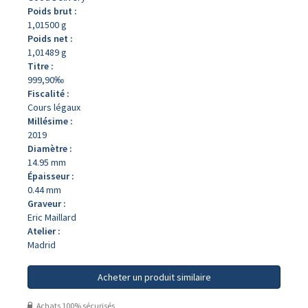
Poids brut :
1,01500 g
Poids net :
1,01489 g
Titre :
999,90‰
Fiscalité :
Cours légaux
Millésime :
2019
Diamètre :
14.95 mm
Épaisseur :
0.44 mm
Graveur :
Eric Maillard
Atelier :
Madrid
Acheter un produit similaire
Achats 100% sécurisés