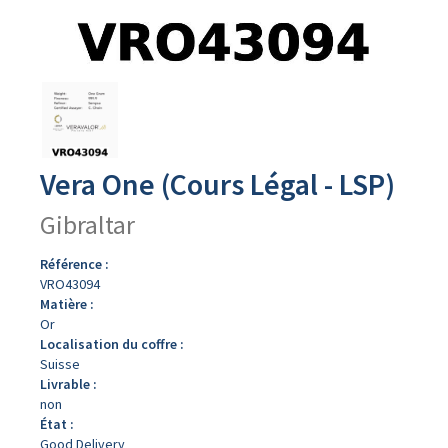
Avers
du
produit
Vera One (Cours Légal - LSP)
Gibraltar
Référence :
VRO43094
Matière :
Or
Localisation du coffre :
Suisse
Livrable :
non
État :
Good Delivery