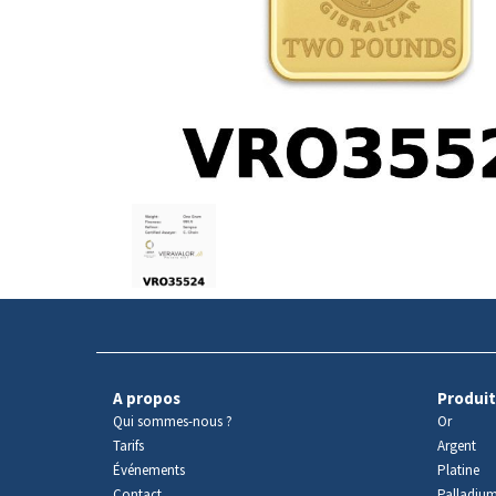
Avers
du
produit
A propos
Produit
Qui sommes-nous ?
Or
Tarifs
Argent
Événements
Platine
Contact
Palladiu