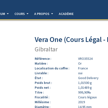
DIUM
COURS
A PROPOS
ACADÉMIE
Vera One (Cours Légal -
Gibraltar
Référence :
VRO35524
Matière :
Or
Localisation du coffre :
France
Livrable :
oui
État :
Good Delivery
Poids brut :
1,01500 g
Poids net :
1,01489 g
Titre :
999,90‰
Fiscalité :
Cours légaux
Millésime :
2019
Diamètre :
14.95 mm