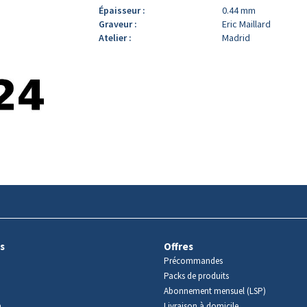
Épaisseur :
0.44 mm
Graveur :
Eric Maillard
Atelier :
Madrid
s
Offres
Précommandes
Packs de produits
Abonnement mensuel (LSP)
m
Livraison à domicile