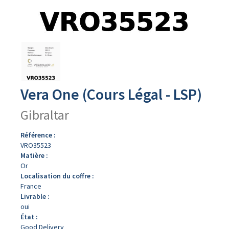
Avers
du
produit
Vera One (Cours Légal - LSP)
Gibraltar
Référence :
VRO35523
Matière :
Or
Localisation du coffre :
France
Livrable :
oui
État :
Good Delivery