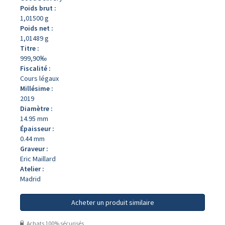
Poids brut :
1,01500 g
Poids net :
1,01489 g
Titre :
999,90‰
Fiscalité :
Cours légaux
Millésime :
2019
Diamètre :
14.95 mm
Épaisseur :
0.44 mm
Graveur :
Eric Maillard
Atelier :
Madrid
Acheter un produit similaire
Achats 100% sécurisés