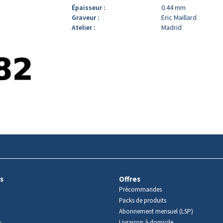
Épaisseur :
0.44 mm
Graveur :
Eric Maillard
Atelier :
Madrid
s
Offres
Précommandes
Packs de produits
Abonnement mensuel (LSP)
m
Livraison à domicile