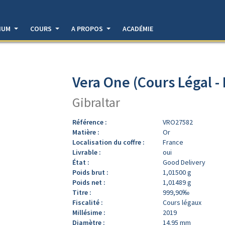
DIUM
COURS
A PROPOS
ACADÉMIE
Vera One (Cours Légal -
Gibraltar
Référence :
VRO27582
Matière :
Or
Localisation du coffre :
France
Livrable :
oui
État :
Good Delivery
Poids brut :
1,01500 g
Poids net :
1,01489 g
Titre :
999,90‰
Fiscalité :
Cours légaux
Millésime :
2019
Diamètre :
14.95 mm