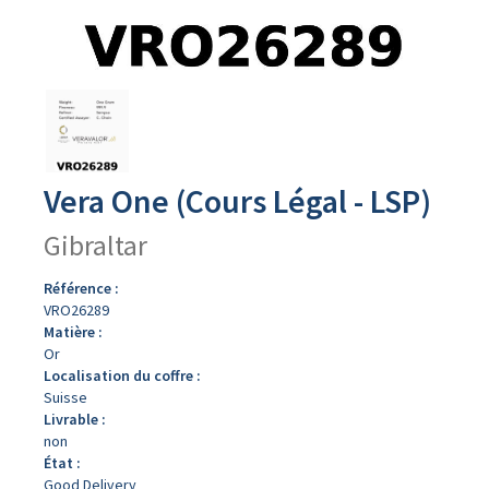
Avers
du
produit
Vera One (Cours Légal - LSP)
Gibraltar
Référence :
VRO26289
Matière :
Or
Localisation du coffre :
Suisse
Livrable :
non
État :
Good Delivery