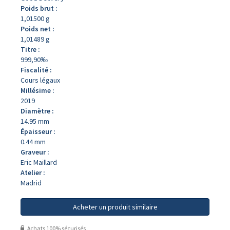
Poids brut :
1,01500 g
Poids net :
1,01489 g
Titre :
999,90‰
Fiscalité :
Cours légaux
Millésime :
2019
Diamètre :
14.95 mm
Épaisseur :
0.44 mm
Graveur :
Eric Maillard
Atelier :
Madrid
Acheter un produit similaire
Achats 100% sécurisés