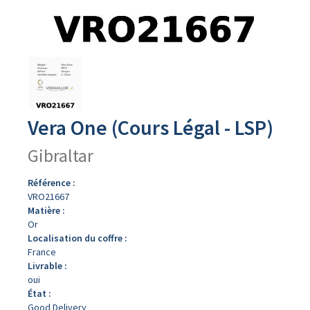
Avers
du
produit
Vera One (Cours Légal - LSP)
Gibraltar
Référence :
VRO21667
Matière :
Or
Localisation du coffre :
France
Livrable :
oui
État :
Good Delivery