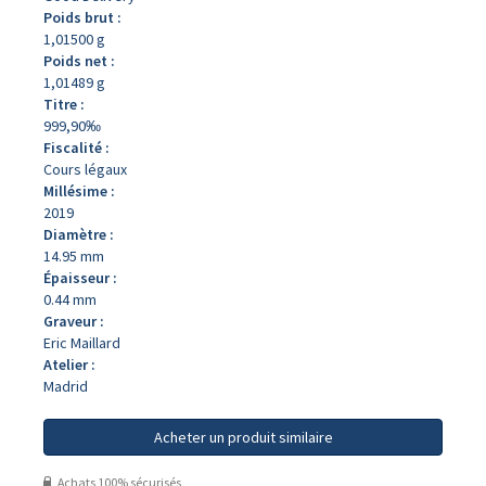
Poids brut :
1,01500 g
Poids net :
1,01489 g
Titre :
999,90‰
Fiscalité :
Cours légaux
Millésime :
2019
Diamètre :
14.95 mm
Épaisseur :
0.44 mm
Graveur :
Eric Maillard
Atelier :
Madrid
Acheter un produit similaire
Achats 100% sécurisés