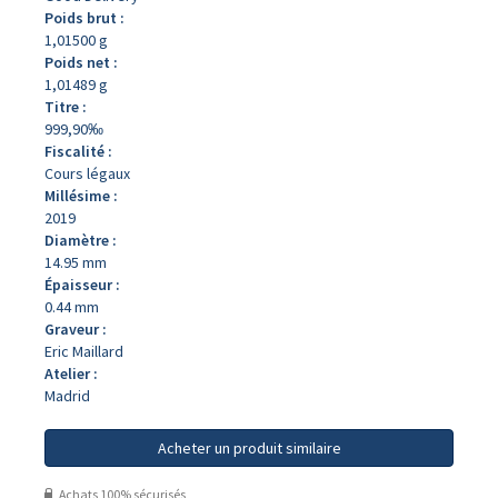
Poids brut :
1,01500 g
Poids net :
1,01489 g
Titre :
999,90‰
Fiscalité :
Cours légaux
Millésime :
2019
Diamètre :
14.95 mm
Épaisseur :
0.44 mm
Graveur :
Eric Maillard
Atelier :
Madrid
Acheter un produit similaire
Achats 100% sécurisés