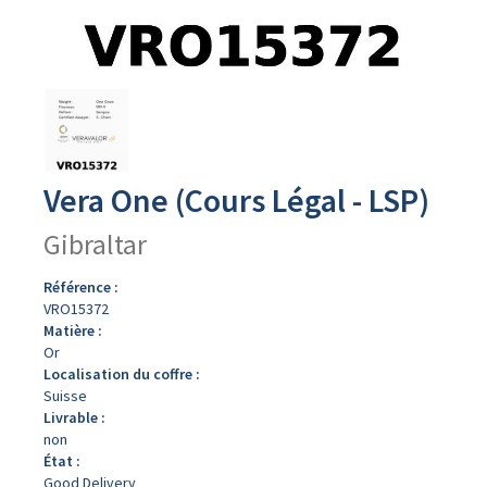
Avers
du
produit
Vera One (Cours Légal - LSP)
Gibraltar
Référence :
VRO15372
Matière :
Or
Localisation du coffre :
Suisse
Livrable :
non
État :
Good Delivery