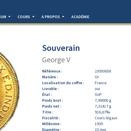
DIUM
COURS
A PROPOS
ACADÉMIE
Souverain
George V
Référence :
23093658
Matière :
Or
Localisation du coffre :
France
Livrable :
oui
État :
SUP
Poids brut :
7,99000 g
Poids net :
7,32417 g
Titre :
916,67‰
Fiscalité :
Cours légaux
Millésime :
1930
Diamètre :
22 mm