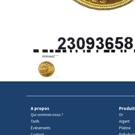
Avers
du
produit
A propos
Produit
Qui sommes-nous ?
Or
Tarifs
Argent
Événements
Platine
Contact
Palladiu