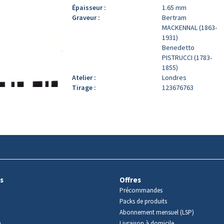
Épaisseur :
1.65 mm
Graveur :
Bertram
MACKENNAL (1863-
1931)
Benedetto
PISTRUCCI (1783-
1855)
Atelier :
Londres
Tirage :
123676763
s
Offres
Précommandes
Packs de produits
Abonnement mensuel (LSP)
m
Livraison à domicile