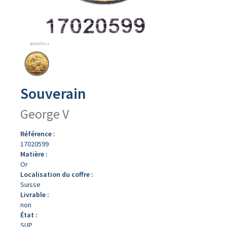
Avers
du
produit
Souverain
George V
Référence :
17020599
Matière :
Or
Localisation du coffre :
Suisse
Livrable :
non
État :
SUP