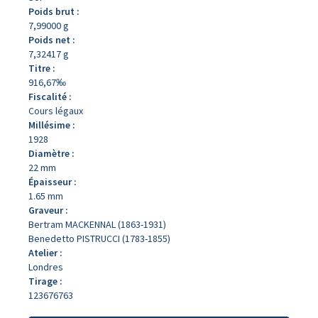
Poids brut :
7,99000 g
Poids net :
7,32417 g
Titre :
916,67‰
Fiscalité :
Cours légaux
Millésime :
1928
Diamètre :
22 mm
Épaisseur :
1.65 mm
Graveur :
Bertram MACKENNAL (1863-1931)
Benedetto PISTRUCCI (1783-1855)
Atelier :
Londres
Tirage :
123676763