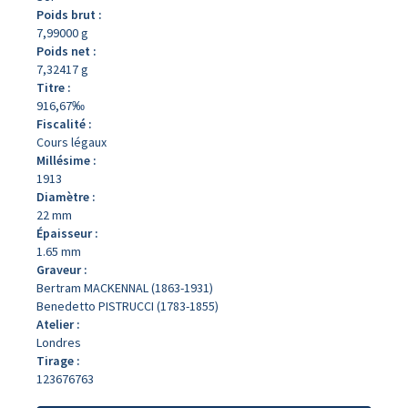
Poids brut :
7,99000 g
Poids net :
7,32417 g
Titre :
916,67‰
Fiscalité :
Cours légaux
Millésime :
1913
Diamètre :
22 mm
Épaisseur :
1.65 mm
Graveur :
Bertram MACKENNAL (1863-1931)
Benedetto PISTRUCCI (1783-1855)
Atelier :
Londres
Tirage :
123676763