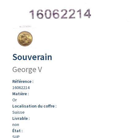
Avers
du
produit
Souverain
George V
Référence :
16062214
Matière :
Or
Localisation du coffre :
Suisse
Livrable :
non
État :
SUP