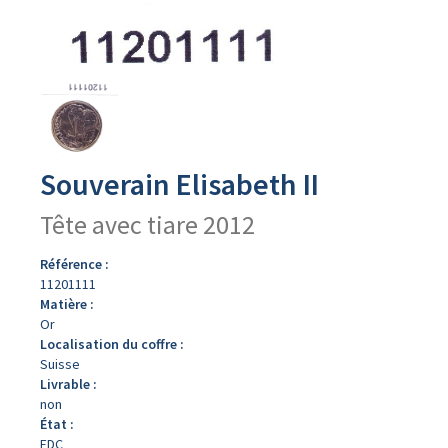
Avers
du
produit
Souverain Elisabeth II
Tête avec tiare 2012
Référence :
11201111
Matière :
Or
Localisation du coffre :
Suisse
Livrable :
non
État :
FDC