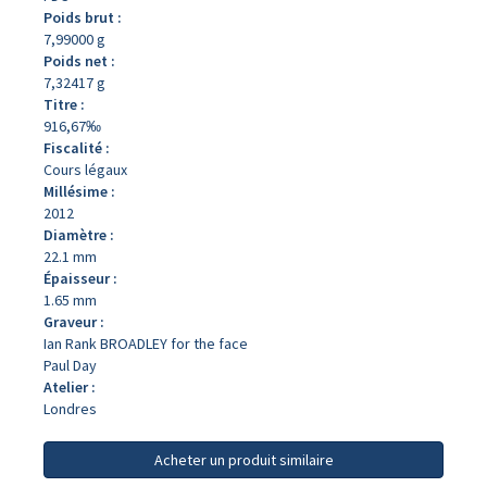
Poids brut :
7,99000 g
Poids net :
7,32417 g
Titre :
916,67‰
Fiscalité :
Cours légaux
Millésime :
2012
Diamètre :
22.1 mm
Épaisseur :
1.65 mm
Graveur :
Ian Rank BROADLEY for the face
Paul Day
Atelier :
Londres
Acheter un produit similaire