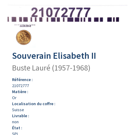
Avers
du
produit
Souverain Elisabeth II
Buste Lauré (1957-1968)
Référence :
21072777
Matière :
Or
Localisation du coffre :
Suisse
Livrable :
non
État :
SPL