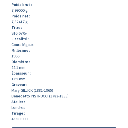
Poids brut :
7,99000 g
Poids net :
7,32417 g
Titre :
916,67‰
Fiscalité :
Cours légaux
Millésime :
1966
Diamètre :
22.1 mm
Épaisseur :
1.65 mm
Graveur :
Mary GILLICK (1881-1965)
Benedetto PISTRUCCI (1783-1855)
Atelier :
Londres
Tirage :
45583000