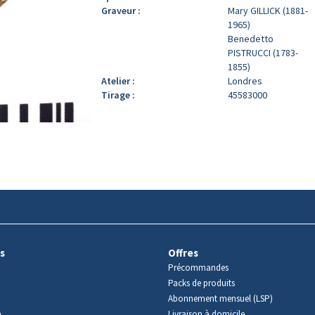
Graveur :
Mary GILLICK (1881-
1965)
Benedetto
PISTRUCCI (1783-
1855)
Atelier :
Londres
Tirage :
45583000
s
Offres
Précommandes
Packs de produits
Abonnement mensuel (LSP)
m
Livraison à domicile