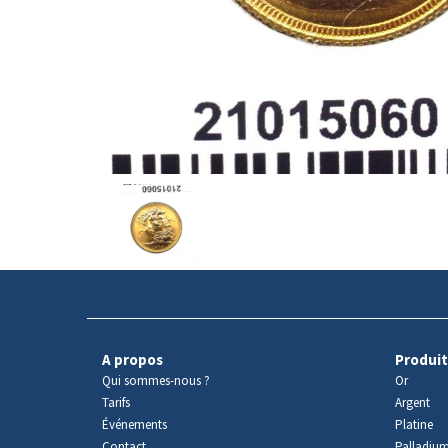
Avers
du
produit
A propos
Produit
Qui sommes-nous ?
Or
Tarifs
Argent
Événements
Platine
Contact
Palladiu