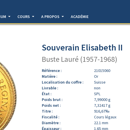
DIUM
COURS
A PROPOS
ACADÉMIE
Souverain Elisabeth II
Buste Lauré (1957-1968)
Référence :
21015060
Matière :
Or
Localisation du coffre :
Suisse
Livrable :
non
État :
SPL
Poids brut :
7,99000 g
Poids net :
7,32417 g
Titre :
916,67‰
Fiscalité :
Cours légaux
Diamètre :
22.1 mm
Épaisseur :
1.65 mm