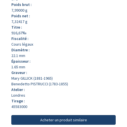
Poids brut :
7,99000 g
Poids net :
7,32417 g
Titre :
916,67‰
Fiscalité :
Cours légaux
Diamètre :
22.1 mm
Épaisseur :
1.65 mm
Graveur :
Mary GILLICK (1881-1965)
Benedetto PISTRUCCI (1783-1855)
Atelier :
Londres
Tirage :
45583000
Acheter un produit similaire