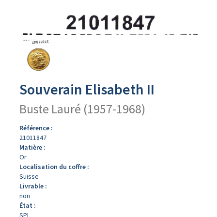
Avers
du
produit
Souverain Elisabeth II
Buste Lauré (1957-1968)
Référence :
21011847
Matière :
Or
Localisation du coffre :
Suisse
Livrable :
non
État :
SPL