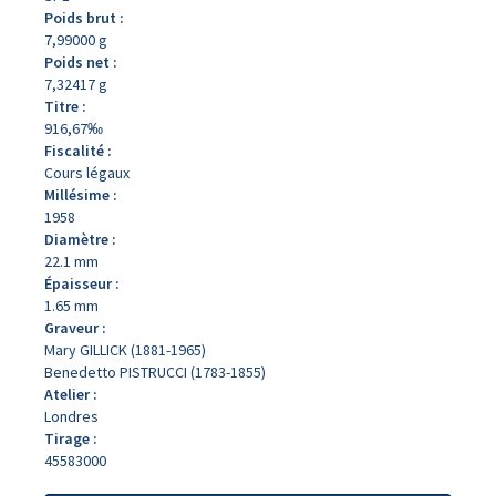
Poids brut :
7,99000 g
Poids net :
7,32417 g
Titre :
916,67‰
Fiscalité :
Cours légaux
Millésime :
1958
Diamètre :
22.1 mm
Épaisseur :
1.65 mm
Graveur :
Mary GILLICK (1881-1965)
Benedetto PISTRUCCI (1783-1855)
Atelier :
Londres
Tirage :
45583000