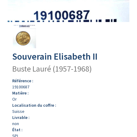
Avers
du
produit
Souverain Elisabeth II
Buste Lauré (1957-1968)
Référence :
19100687
Matière :
Or
Localisation du coffre :
Suisse
Livrable :
non
État :
SPL