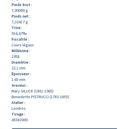
Poids brut :
7,99000 g
Poids net :
7,32417 g
Titre :
916,67‰
Fiscalité :
Cours légaux
Millésime :
1958
Diamètre :
22.1 mm
Épaisseur :
1.65 mm
Graveur :
Mary GILLICK (1881-1965)
Benedetto PISTRUCCI (1783-1855)
Atelier :
Londres
Tirage :
45583000