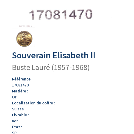
Avers
du
produit
Souverain Elisabeth II
Buste Lauré (1957-1968)
Référence :
17081470
Matière :
Or
Localisation du coffre :
Suisse
Livrable :
non
État :
SPL