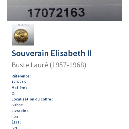
Avers
du
produit
Souverain Elisabeth II
Buste Lauré (1957-1968)
Référence :
17072163
Matière :
Or
Localisation du coffre :
Suisse
Livrable :
non
État :
SPL