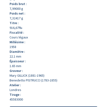
Poids brut :
7,99000 g
Poids net :
7,32417 g
Titre :
916,67‰
Fiscalité :
Cours légaux
Millésime :
1958
Diamètre :
22.1 mm
Épaisseur :
1.65 mm
Graveur :
Mary GILLICK (1881-1965)
Benedetto PISTRUCCI (1783-1855)
Atelier :
Londres
Tirage :
45583000