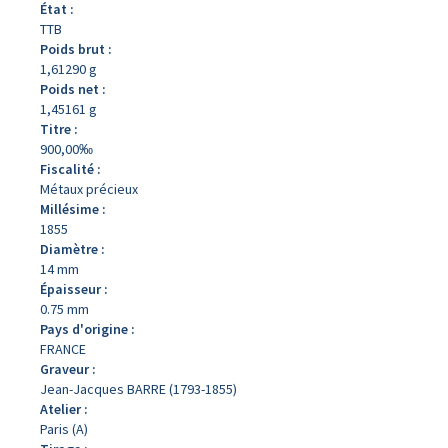
État :
TTB
Poids brut :
1,61290 g
Poids net :
1,45161 g
Titre :
900,00‰
Fiscalité :
Métaux précieux
Millésime :
1855
Diamètre :
14 mm
Épaisseur :
0.75 mm
Pays d'origine :
FRANCE
Graveur :
Jean-Jacques BARRE (1793-1855)
Atelier :
Paris (A)