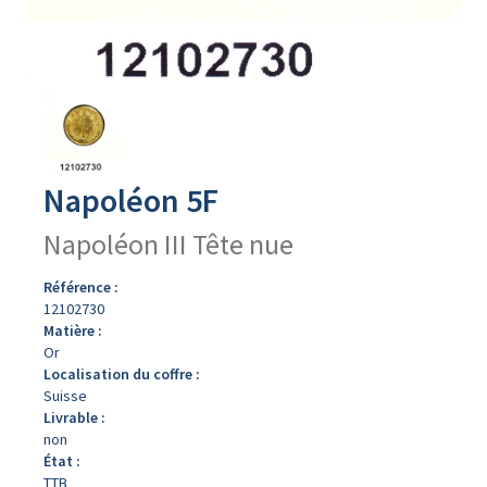
Avers
du
produit
Napoléon 5F
Napoléon III Tête nue
Référence :
12102730
Matière :
Or
Localisation du coffre :
Suisse
Livrable :
non
État :
TTB