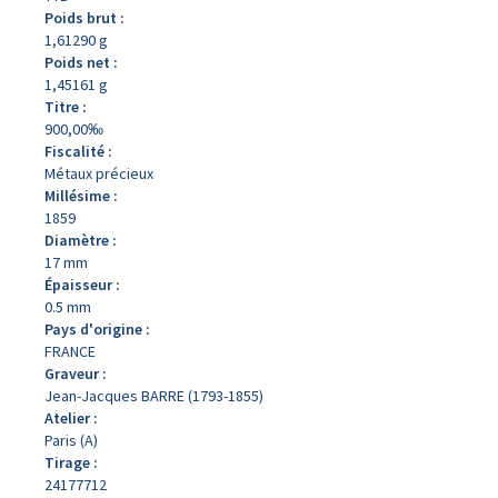
Poids brut :
1,61290 g
Poids net :
1,45161 g
Titre :
900,00‰
Fiscalité :
Métaux précieux
Millésime :
1859
Diamètre :
17 mm
Épaisseur :
0.5 mm
Pays d'origine :
FRANCE
Graveur :
Jean-Jacques BARRE (1793-1855)
Atelier :
Paris (A)
Tirage :
24177712