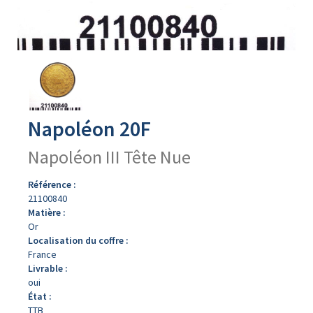
Avers
du
produit
Napoléon 20F
Napoléon III Tête Nue
Référence :
21100840
Matière :
Or
Localisation du coffre :
France
Livrable :
oui
État :
TTB