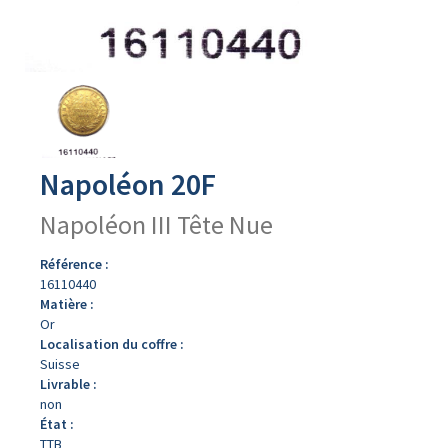
Avers
du
produit
Napoléon 20F
Napoléon III Tête Nue
Référence :
16110440
Matière :
Or
Localisation du coffre :
Suisse
Livrable :
non
État :
TTB