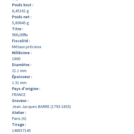
Poids brut :
6,45161 g
Poids net :
5,80645 g
Titre :
900,00‰
Fiscalité :
Métaux précieux
Millésime :
1860
Diamètre :
21.1 mm
Épaisseur :
1.31 mm
Pays d'origine :
FRANCE
Graveur :
Jean-Jacques BARRE (1793-1855)
Atelier :
Paris (A)
Tirage :
146557145