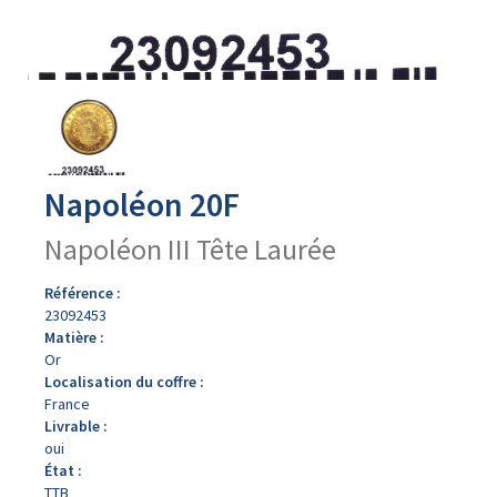
Avers
du
produit
Napoléon 20F
Napoléon III Tête Laurée
Référence :
23092453
Matière :
Or
Localisation du coffre :
France
Livrable :
oui
État :
TTB