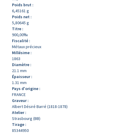
Poids brut :
6,45161 g
Poids net :
5,80645 g
Titre :
900,00‰
Fiscalité :
Métaux précieux
Millésime :
1863
Diamètre :
21.1 mm
Épaisseur :
1.31 mm
Pays d'origine :
FRANCE
Graveur :
Albert Désiré Barré (1818-1878)
Atelier :
Strasbourg (BB)
Tirage :
85344950