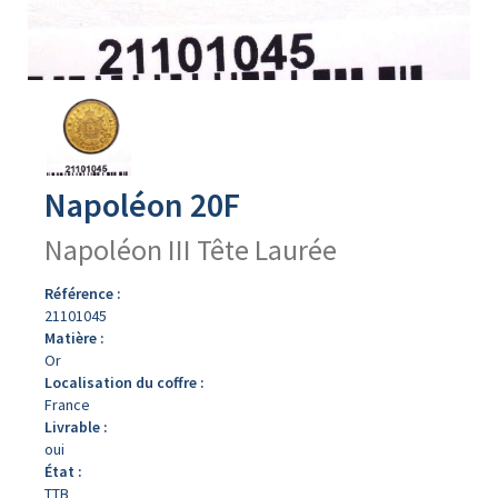
Avers
du
produit
Napoléon 20F
Napoléon III Tête Laurée
Référence :
21101045
Matière :
Or
Localisation du coffre :
France
Livrable :
oui
État :
TTB