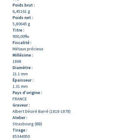
Poids brut :
6,45161 g
Poids net :
5,80645 g
Titre :
900,00‰
Fiscalité :
Métaux précieux
Millésime :
1868
Diamètre :
21.1 mm
Épaisseur :
1.31 mm
Pays d'origine :
FRANCE
Graveur :
Albert Désiré Barré (1818-1878)
Atelier :
Strasbourg (BB)
Tirage :
85344950