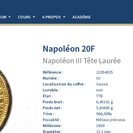
DIUM
COURS
A PROPOS
ACADÉMIE
Napoléon 20F
Napoléon III Tête Laurée
Référence :
21054835
Matière :
Or
Localisation du coffre :
Suisse
Livrable :
non
État :
TTB
Poids brut :
6,45161 g
Poids net :
5,80645 g
Titre :
900,00‰
Fiscalité :
Métaux précieux
Millésime :
1869
Diamètre :
21.1 mm