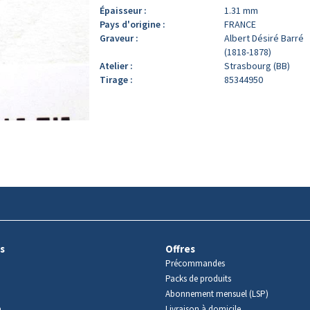
Épaisseur :
1.31 mm
Pays d'origine :
FRANCE
Graveur :
Albert Désiré Barré
(1818-1878)
Atelier :
Strasbourg (BB)
Tirage :
85344950
s
Offres
Précommandes
Packs de produits
Abonnement mensuel (LSP)
m
Livraison à domicile