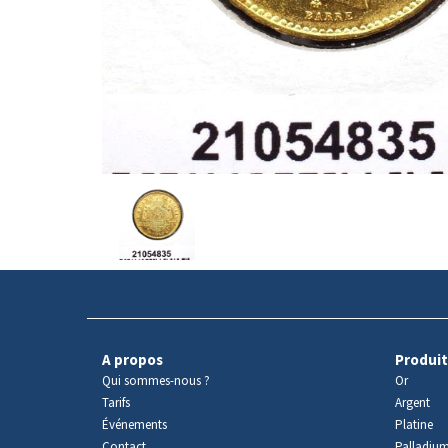
Avers
du
produit
A propos
Produit
Qui sommes-nous ?
Or
Tarifs
Argent
Événements
Platine
Contact
Palladiu