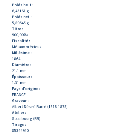
Poids brut :
6,45161 g
Poids net :
5,80645 g
Titre :
900,00‰
Fiscalité :
Métaux précieux
Millésime :
1864
Diamètre :
21.1 mm
Épaisseur :
1.31 mm
Pays d'origine :
FRANCE
Graveur :
Albert Désiré Barré (1818-1878)
Atelier :
Strasbourg (BB)
Tirage :
85344950