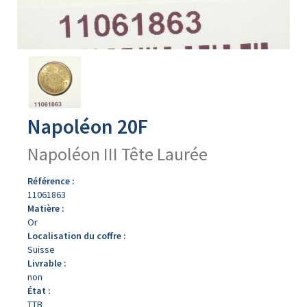
Avers
du
produit
Napoléon 20F
Napoléon III Tête Laurée
Référence :
11061863
Matière :
Or
Localisation du coffre :
Suisse
Livrable :
non
État :
TTB