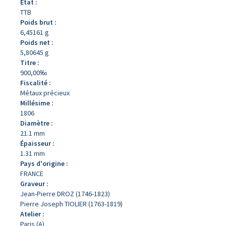
État :
TTB
Poids brut :
6,45161 g
Poids net :
5,80645 g
Titre :
900,00‰
Fiscalité :
Métaux précieux
Millésime :
1806
Diamètre :
21.1 mm
Épaisseur :
1.31 mm
Pays d'origine :
FRANCE
Graveur :
Jean-Pierre DROZ (1746-1823)
Pierre Joseph TIOLIER (1763-1819)
Atelier :
Paris (A)