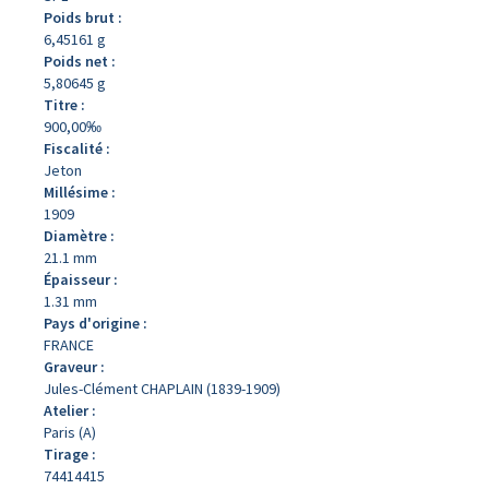
Poids brut :
6,45161 g
Poids net :
5,80645 g
Titre :
900,00‰
Fiscalité :
Jeton
Millésime :
1909
Diamètre :
21.1 mm
Épaisseur :
1.31 mm
Pays d'origine :
FRANCE
Graveur :
Jules-Clément CHAPLAIN (1839-1909)
Atelier :
Paris (A)
Tirage :
74414415