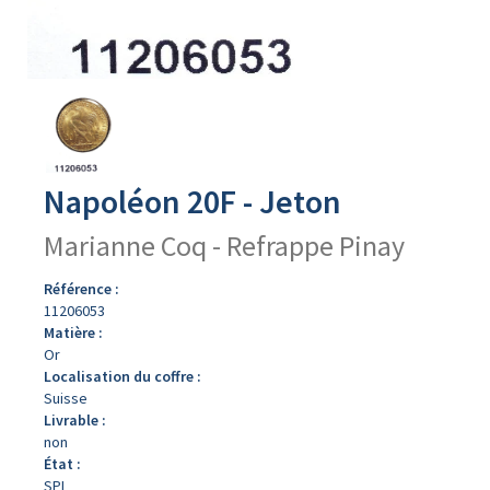
Avers
du
produit
Napoléon 20F - Jeton
Marianne Coq - Refrappe Pinay
Référence :
11206053
Matière :
Or
Localisation du coffre :
Suisse
Livrable :
non
État :
SPL