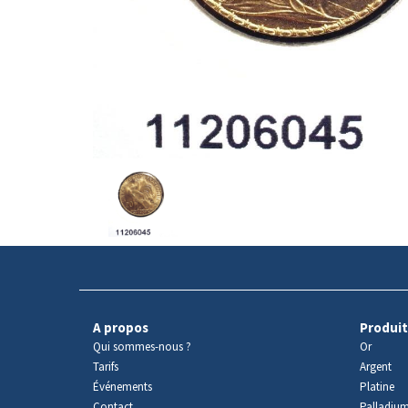
Avers
du
produit
A propos
Produit
Qui sommes-nous ?
Or
Tarifs
Argent
Événements
Platine
Contact
Palladiu