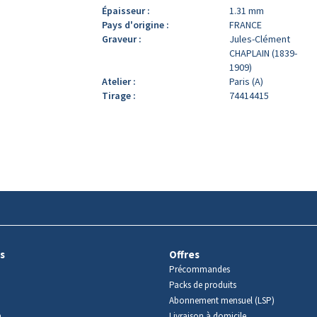
Épaisseur :
1.31 mm
Pays d'origine :
FRANCE
Graveur :
Jules-Clément
CHAPLAIN (1839-
1909)
Atelier :
Paris (A)
Tirage :
74414415
s
Offres
Précommandes
Packs de produits
Abonnement mensuel (LSP)
m
Livraison à domicile