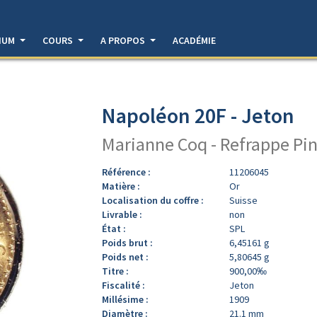
DIUM
COURS
A PROPOS
ACADÉMIE
Napoléon 20F - Jeton
Marianne Coq - Refrappe Pi
Référence :
11206045
Matière :
Or
Localisation du coffre :
Suisse
Livrable :
non
État :
SPL
Poids brut :
6,45161 g
Poids net :
5,80645 g
Titre :
900,00‰
Fiscalité :
Jeton
Millésime :
1909
Diamètre :
21.1 mm