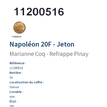
Avers
du
produit
Napoléon 20F - Jeton
Marianne Coq - Refrappe Pinay
Référence :
11200516
Matière :
Or
Localisation du coffre :
Suisse
Livrable :
non
État :
SPL