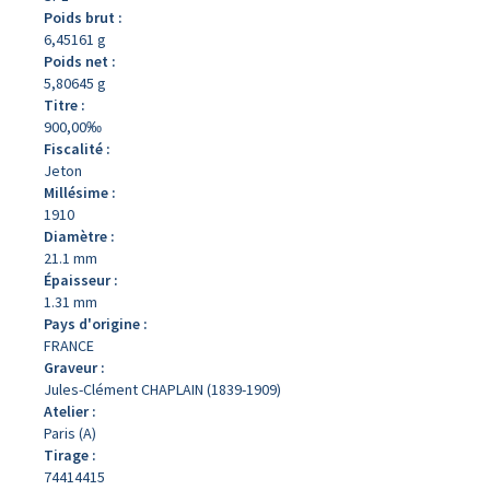
Poids brut :
6,45161 g
Poids net :
5,80645 g
Titre :
900,00‰
Fiscalité :
Jeton
Millésime :
1910
Diamètre :
21.1 mm
Épaisseur :
1.31 mm
Pays d'origine :
FRANCE
Graveur :
Jules-Clément CHAPLAIN (1839-1909)
Atelier :
Paris (A)
Tirage :
74414415