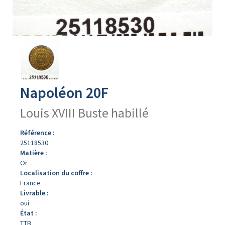
Avers
du
produit
Napoléon 20F
Louis XVIII Buste habillé
Référence :
25118530
Matière :
Or
Localisation du coffre :
France
Livrable :
oui
État :
TTB