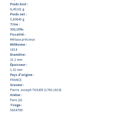
Poids brut :
6,45161 g
Poids net :
5,80645 g
Titre :
900,00‰
Fiscalité :
Métaux précieux
Millésime :
1814
Diamètre :
21.1 mm
Épaisseur :
1.31 mm
Pays d'origine :
FRANCE
Graveur :
Pierre Joseph TIOLIER (1763-1819)
Atelier :
Paris (A)
Tirage :
5634709